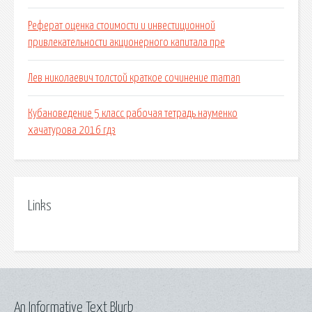
Реферат оценка стоимости и инвестиционной
привлекательности акционерного капитала пре
Лев николаевич толстой краткое сочинение maman
Кубановедение 5 класс рабочая тетрадь науменко
хачатурова 2016 гдз
Links
An Informative Text Blurb