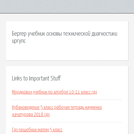
Бергер учебник основы технической диагностики
иргупс
Links to Important Stuff
Мордкович учебник по алгебре 10-11 класс гдз
Кубановедение 5 класс рабочая тетрадь науменко
хачатурова 2016 гдз
Гдз решебник матем 5 класс