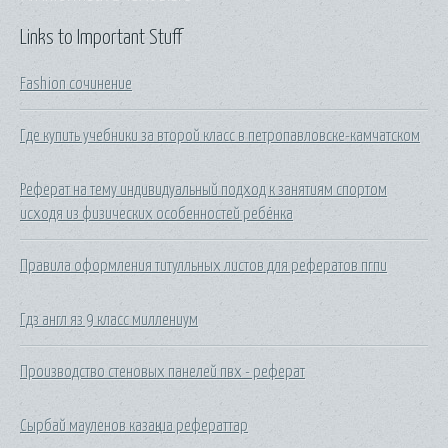
Links to Important Stuff
Fashion сочинение
Где купить учебники за второй класс в петропавловске-камчатском
Реферат на тему индивидуальный подход к занятиям спортом
исходя из физических особенностей ребёнка
Правила оформления титулльных листов для рефератов пгпи
Гдз англ яз 9 класс миллениум
Производство стеновых панелей пвх - реферат
Сырбай мауленов казақша рефераттар