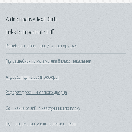
An Informative Text Blurb
Links to Important Stuff
Решебник по биологии 7 класса хруцкая
Гдз решебник по математике 8 класс макарычев
Андерсен дикі лебеді реферат
Реферат фрески кносского дворца
Сочинение от зайца хвастунишки по плану
Гдз по геометрии а.в погорелов онлайн