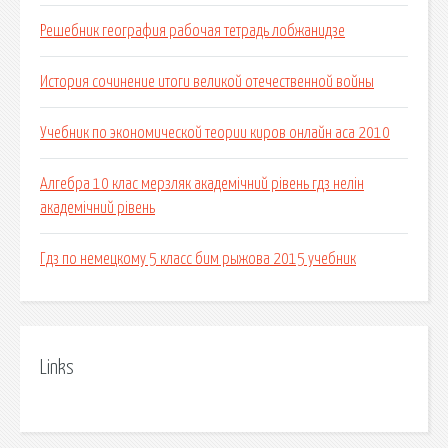
Решебник география рабочая тетрадь лобжанидзе
История сочинение итоги великой отечественной войны
Учебник по экономической теории киров онлайн аса 2010
Алгебра 10 клас мерзляк академічний рівень гдз нелін
академічний рівень
Гдз по немецкому 5 класс бим рыжова 2015 учебник
Links