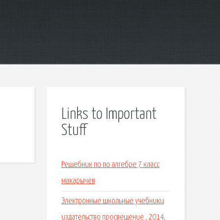
Links to Important
Stuff
Решебник по по алгебре 7 класс
макарычев
Электронные школьные учебники
издательство просвещение , 2014,