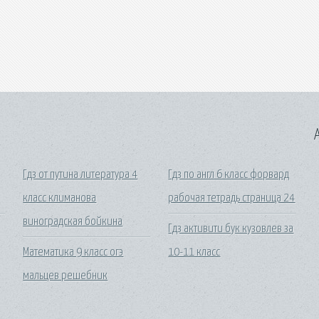
A
Гдз от путина литература 4
Гдз по англ 6 класс форвард
класс климанова
рабочая тетрадь страница 24
виноградская бойкина
Гдз активити бук кузовлев за
Математика 9 класс огэ
10-11 класс
мальцев решебник