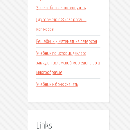
3 класс бесплатно загрузить
Гдз геометрія 8 клас роганін
капіносов
Решебник 3 математика петерсон
Учебник по истории 9 класс
загладин исламский мир единство и
многообразие
Учебник н.бонк скачать
Links