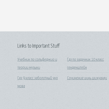
Links to Important Stuff
Учебник по сольфеджио и
Гдз по задачник 10 класс
теории музыки
генденштейн
Гдз 9 класс заболотный укр
Сочинение цинь шихуанди
мова