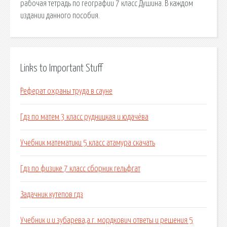
рабочая тетрадь по географии 7 класс Душина. В каждом
издании данного пособия.
Links to Important Stuff
Реферат охраны труда в сауне
Гдз по матем 3 класс рудницкая и юдачёва
Учебник математики 5 класс атамура скачать
Гдз по физике 7 класс сборник гельфгат
Задачник кутепов гдз
Учебник и.и.зубарева,а.г. мордкович ответы и решения 5