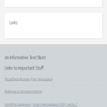
Links
An Informative Text Blurb
Links to Important Stuff
Решебник физики 9 кл. пёрышкин
Реферат о детском лагере
Алгебра задачник 7 класс мордкович 2007 часть 2