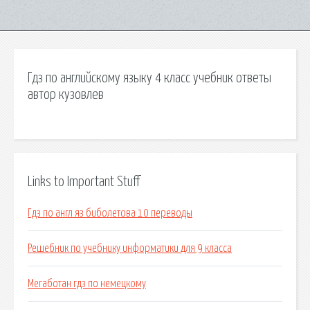
Гдз по английскому языку 4 класс учебник ответы
автор кузовлев
Links to Important Stuff
Гдз по англ яз биболетова 10 переводы
Решебник по учебнику информатики для 9 класса
Мегаботан гдз по немецкому