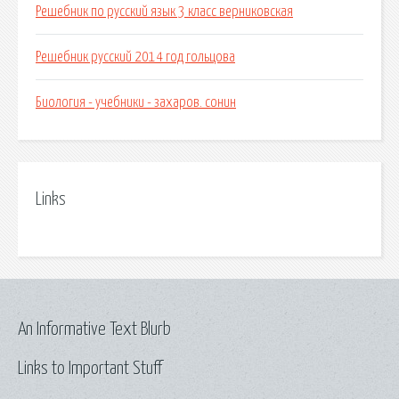
Решебник по русский язык 3 класс верниковская
Решебник русский 2014 год гольцова
Биология - учебники - захаров. сонин
Links
An Informative Text Blurb
Links to Important Stuff