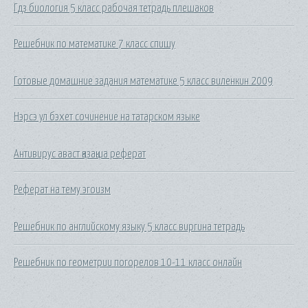
Гдз биология 5 класс рабочая тетрадь плешаков
Решебник по математике 7 класс спишу
Готовые домашние задания математике 5 класс виленкин 2009
Нэрсэ ул бэхет сочинение на татарском языке
Антивирус аваст қазақша реферат
Реферат на тему эгоизм
Решебник по английскому языку 5 класс виргина тетрадь
Решебник по геометрии погорелов 10-11 класс онлайн