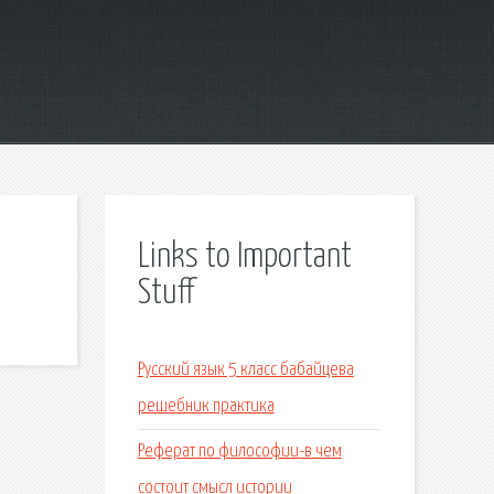
Links to Important
Stuff
Русский язык 5 класс бабайцева
решебник практика
Реферат по философии-в чем
состоит смысл истории