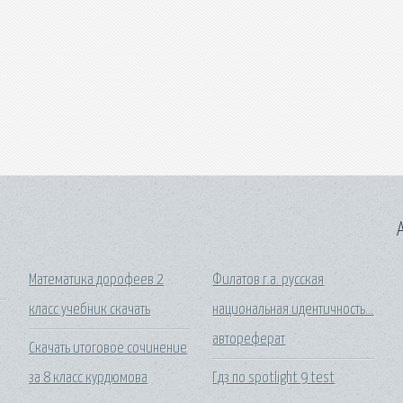
A
Математика дорофеев 2
Филатов г.а. русская
класс учебник скачать
национальная идентичность...
автореферат
Скачать итоговое сочинение
за 8 класс курдюмова
Гдз по spotlight 9 test