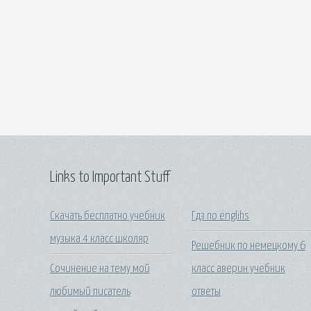
Links to Important Stuff
Скачать бесплатно учебник
Гдз по englihs
музыка 4 класс школяр
Решебник по немецкому 6
Сочинение на тему мой
класс аверин учебник
любимый писатель
ответы