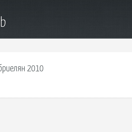
ub
абриелян 2010