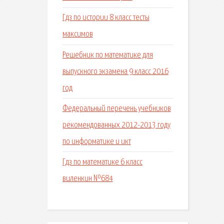
Гдз по истории 8 класс тесты
максимов
Решебник по математике для
выпускного экзамена 9 класс 2016
год
Федеральный перечень учебников
рекомендованных 2012-2013 году
по информатике и икт
Гдз по математике 6 класс
виленкин №684