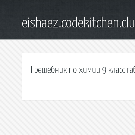
eishaez.codekitchen.cl
I решебник по химии 9 класс г