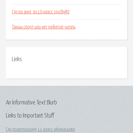
Гдз по англ. яз 10 класс spotlight
Танцы спорт или нет реферат читать
Links
An Informative Text Blurb
Links to Important Stuff
Гдз поанглискому 11 класс афанасьева