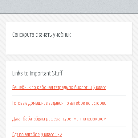
Санскрита скачать учебник
Links to Important Stuff
Решебник по рабочая тетрадь по биологии 5 класс
Готовые домашние задания по алгебре по истории
Дулат бабатайұлы реферат суретімен на казахском
Гдз по алгебре 9 класс 132