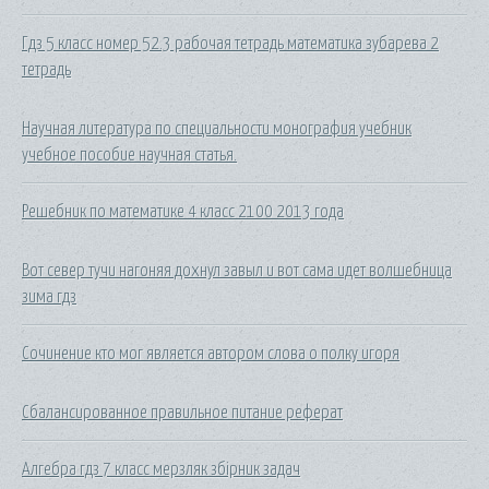
Гдз 5 класс номер 52.3 рабочая тетрадь математика зубарева 2
тетрадь
Научная литература по специальности монография учебник
учебное пособие научная статья.
Решебник по математике 4 класс 2100 2013 года
Вот север тучи нагоняя дохнул завыл и вот сама идет волшебница
зима гдз
Сочинение кто мог является автором слова о полку игоря
Сбалансированное правильное питание реферат
Алгебра гдз 7 класс мерзляк збірник задач