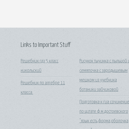
Links to Important Stuff
Решебник гдз 5 класс
Рисунок тычинка с пыльцой 
никольский
семяпочка с зародышевым
мешком из учебника
Решебник по алгебре 11
ботаники зайчиковой
класса.
Подготовка к гиа сочинени
по цитате ф.м.достоевского
"язык есть,форма,оболочка