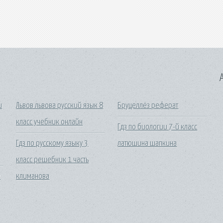
A
и
Львов львова русский язык 8
Бруцеллёз реферат
класс учебник онлайн
Гдз по биологии 7-й класс
Гдз по русскому языку 3
латюшина шапкина
класс решебник 1 часть
е
климанова