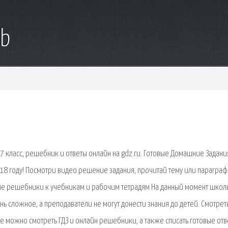
ub
7 класс, решебник и ответы онлайн на gdz.ru. Готовые Домашние Задания
18 году! Посмотри видео решение задания, прочитай тему или параграф 
овые решебники к учебникам и рабочим тетрадям На данный момент школ
ь сложное, а преподаватели не могут донести знания до детей. Смотреть
йте можно смотреть ГДЗ и онлайн решебники, а также списать готовые отв