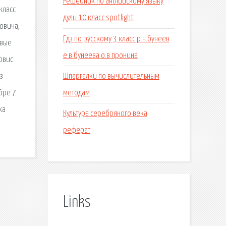
Решебник по английскому языку
класс
дули 10 класс spotlight
овича,
Гдз по русскому 3 класс р.н.бунеев
овые
е.в.бунеева о.в пронина
рвис
Шпаргалки по вычислительным
з
методам
ебре 7
ка
Культура серебряного века
реферат
Links