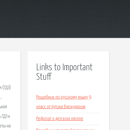
Links to Important
Stuff
 (ГДЗ)
,
Решебник по русскому языку 9
ьная
класс от путина бархударов
 ГДЗ к
Реферат о детском лагере
еты на