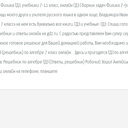
 Физика ГДЗ, учебники 7-11 класс, онлайн ГДЗ Сборник задач Физика 7-9 
ощи моего друга и учителя русского языка в одном лице, Владимира Иван
 класс» на нем есть буквально все книги, ГДЗ и учебные. ГДЗ: Спиши гот
ебник и ответы онлайн на gdz.ru. С радостью представляем Вам супер се
 нужное готовое решение для Вашей домашней работы, Вам необходимо и
З (решебник) по алгебре 7 класс онлайн. . Здесь и пригодятся ГДЗ по алг
ла. Решебник по алгебре ГДЗ (Ответы, решебник) Робочий Зошит Англійсь
ди онлайн на телефоне, планшете.