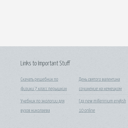
Links to Important Stuff
Скачать решебник по
День святого валентина
физики 7 класс перышкин
сочинение на немецком
Учебник по экологии для
Гдз new millennium english
вузов николаева
10 online