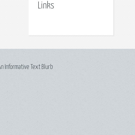
Links
n Informative Text Blurb