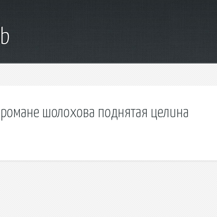
ub
в романе шолохова поднятая целина