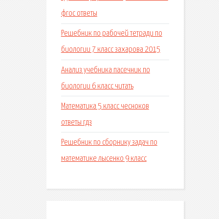
фгос ответы
Решебник по рабочей тетради по
биологии 7 класс захарова 2015
Анализ учебника пасечник по
биологии 6 класс читать
Математика 5 класс чесноков
ответы гдз
Решебник по сборнику задач по
математике лысенко 9 класс