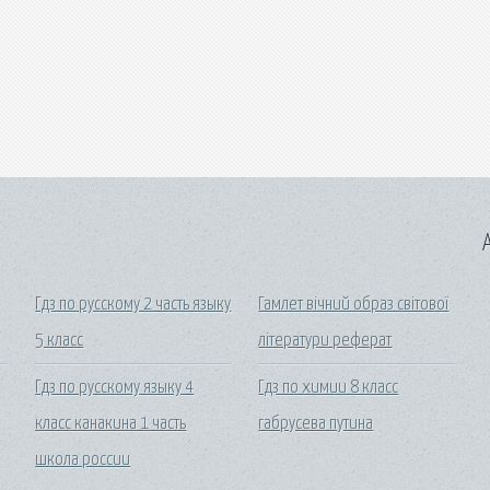
A
Гдз по русскому 2 часть языку
Гамлет вічний образ світової
5 класс
літератури реферат
Гдз по русскому языку 4
Гдз по химии 8 класс
класс канакина 1 часть
габрусева путина
школа россии