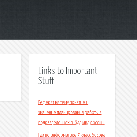
Links to Important
Stuff
Реферат на тему понятие и
значение планирования работы в
подразделениях гибдд мвд россии.
Гдз по информатике 7 класс босова