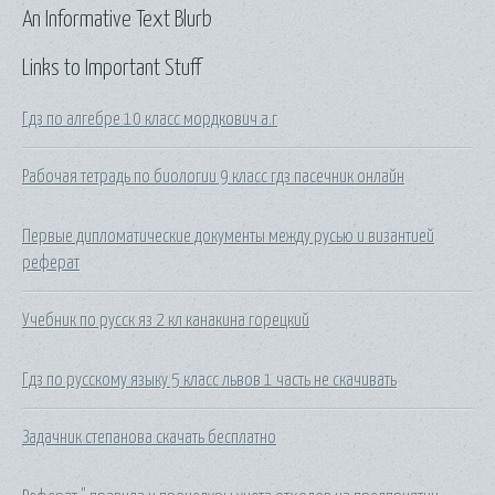
An Informative Text Blurb
Links to Important Stuff
Гдз по алгебре 10 класс мордкович а.г
Рабочая тетрадь по биологии 9 класс гдз пасечник онлайн
Первые дипломатические документы между русью и византией
реферат
Учебник по русск яз 2 кл канакина горецкий
Гдз по русскому языку 5 класс львов 1 часть не скачивать
Задачник степанова скачать бесплатно