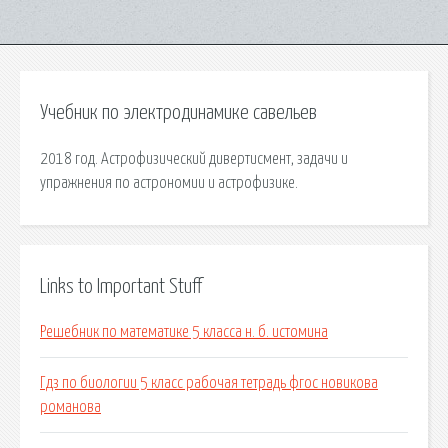
Учебник по электродинамике савельев
2018 год. Астрофизический дивертисмент, задачи и
упражнения по астрономии и астрофизике.
Links to Important Stuff
Решебник по математике 5 класса н. б. истомина
Гдз по биологии 5 класс рабочая тетрадь фгос новикова
романова