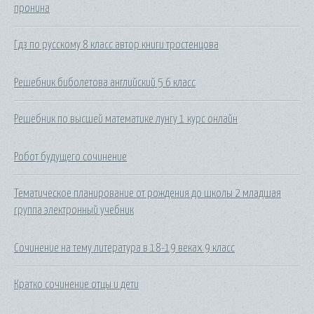
пронина
Гдз по русскому 8 класс автор книги тростенцова
Решебник биболетова английский 5 6 класс
Решебник по высшей математике лунгу 1 курс онлайн
Робот будущего сочинение
Тематическое планирование от рождения до школы 2 младшая
группа электронный учебник
Сочинение на тему литература в 18-19 веках 9 класс
Кратко сочинение отцы и дети