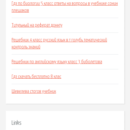
Гдз по биологии 5 класс ответы на вопросы в учебнике сонин
плешаков
Титульный на реферат доннту
Решебник 4 класс русский язык в.т голубь тематический
контроль знаний
Решебник по английскому языку класс 3 биболетова
Гдз скачать бесплатно 8 клас
Шевелева стогов учебник
Links