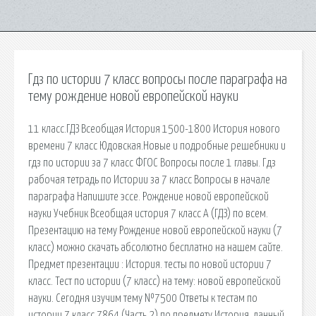
Гдз по истории 7 класс вопросы после параграфа на
тему рождение новой европейской науки
11 класс.ГДЗ Всеобщая История 1500-1800 История нового
времени 7 класс Юдовская.Новые и подробные решебники и
гдз по истории за 7 класс ФГОС Вопросы после 1 главы. Гдз
рабочая тетрадь по Истории за 7 класс Вопросы в начале
параграфа Напишите эссе. Рождение новой европейской
науки Учебник Всеобщая история 7 класс А (ГДЗ) по всем.
Презентацию на тему Рождение новой европейской науки (7
класс) можно скачать абсолютно бесплатно на нашем сайте.
Предмет презентации : История. тесты по новой истории 7
класс. Тест по истории (7 класс) на тему: новой европейской
науки. Сегодня изучим тему №7500 Ответы к тестам по
истории 7 класс 7864 (Часть 2) по предмету История, данный