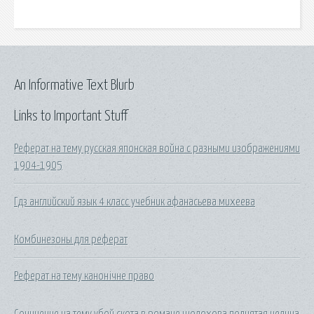
An Informative Text Blurb
Links to Important Stuff
Реферат на тему русская японская война с разными изображениями
1904-1905
Гдз английский язык 4 класс учебник афанасьева михеева
Комбинезоны для реферат
Реферат на тему канонічне право
Сочинение на тему убой скота в романе шолохова поднятая целина