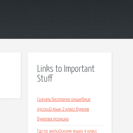
Links to Important
Stuff
Скачать бесплатно решебник
русский язык 2 класс бунеев
бунеева пронина
Гдз по английскому языку 4 класс