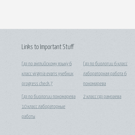
Links to Important Stuff
Гдз по английскому языку 6
Гдз по биологии 6 класс
класс virginia evans учебник
лабораторная работа 6
progress check 7
пономарева
Гдз по биологии пономарева
2 класс гдз рамзаева
10 класс лабораторные
работы