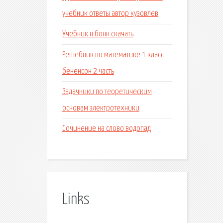
учебник ответы автор кузовлев
Учебник н.бонк скачать
Решебник по математике 1 класс
бененсон 2 часть
Задачники по теоретическим
основам электротехники
Сочинение на слово водопад
Links