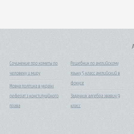
A
Сочинение про кометы по
Решебник по английскому
человеку и миру
языку 5 класс английский в
фокусе
Мовна політика в україні
реферат з конституційного
Задачник алгебра звавич 9
права
класс