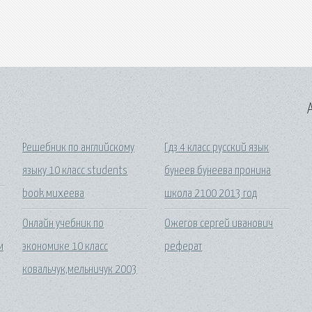
A
Решебник по английскому
Гдз 4 класс русский язык
языку 10 класс students
бунеев бунеева пронина
book михеева
школа 2100 2013 год
Онлайн учебник по
Ожегов сергей иванович
м
экономике 10 класс
реферат
ковальчук,мельничук 2003