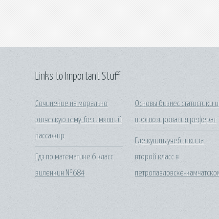
Links to Important Stuff
Сочинение на морально
Основы бизнес статистики и
этическую тему-безымянный
прогнозирования реферат
пассажир
Где купить учебники за
Гдз по математике 6 класс
второй класс в
виленкин №684
петропавловске-камчатско