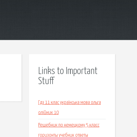
Links to Important
Stuff
Гдз 11 клас українська мова ольга
олійник 10
Решебник по немецкому 5 класс
горизонты учебник ответы