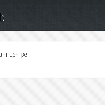
ub
инг центре