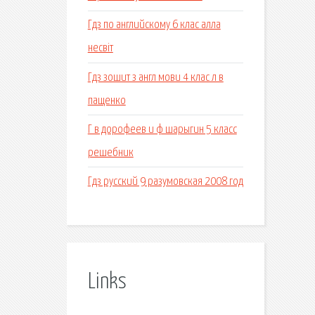
Гдз по английскому 6 клас алла
несвіт
Гдз зошит з англ мови 4 клас л в
пащенко
Г в дорофеев и ф шарыгин 5 класс
решебник
Гдз русский 9 разумовская 2008 год
Links